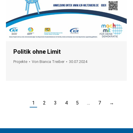
Politik ohne Limit
Projekte
Von
Bianca Treiber
30.07.2024
1
2
3
4
5
…
7
→