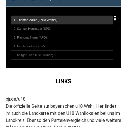
1. Thomas Zöller (Freie Wähler)
2. Samuel Herrmann (SPD)
3. Ramona Storm (AFD)
4. Nicole Pfeffer (FDP)
5. Ansgar Stich (Die Grünen)
6. Martin Stock (CSU)
LINKS
bjr.de/u18
Die offizielle Seite zur bayerischen u18 Wahl. Hier findet
ihr auch die Landkarte mit den U18 Wahllokalen bei uns im
Landkreis. Ebenso den Parteienvergleich und viele weitere